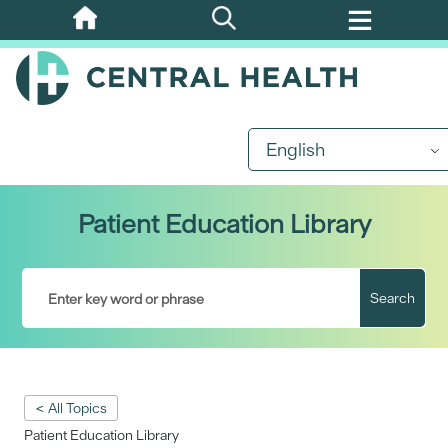
Skip
to
main
content
English
Patient Education Library
Search
< All Topics
Patient Education Library