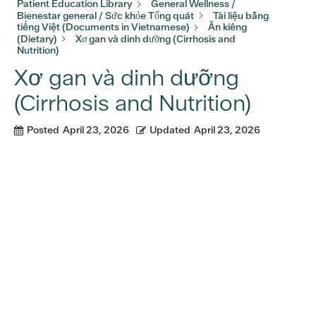
Patient Education Library
General Wellness /
Bienestar general / Sức khỏe Tổng quát
Tài liệu bằng
tiếng Việt (Documents in Vietnamese)
Ăn kiêng
(Dietary)
Xơ gan và dinh dưỡng (Cirrhosis and
Nutrition)
Xơ gan và dinh dưỡng
(Cirrhosis and Nutrition)
Posted
April 23, 2026
Updated
April 23, 2026