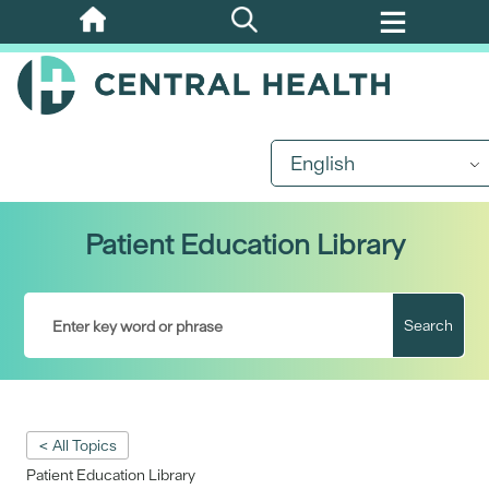
Skip
to
main
content
English
Patient Education Library
Search
< All Topics
Patient Education Library