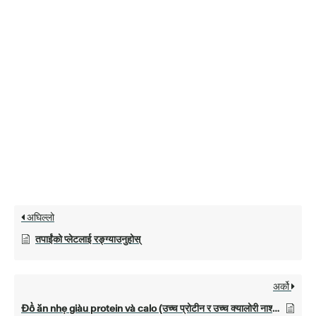
अघिल्लो
तपाईंको प्लेटलाई रङ्ग्याउनुहोस्
अर्को
Đồ ăn nhẹ giàu protein và calo (उच्च प्रोटीन र उच्च क्यालोरी नाश्ता)