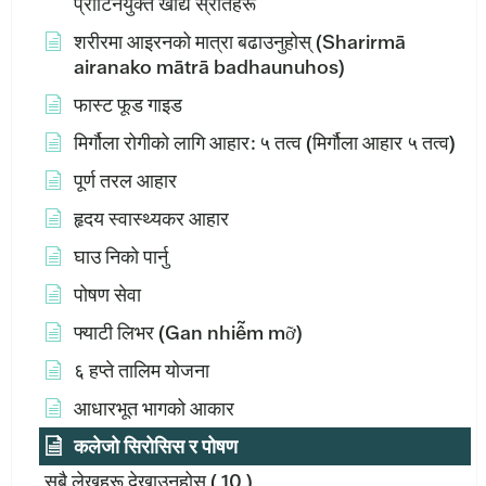
प्रोटिनयुक्त खाद्य स्रोतहरू
शरीरमा आइरनको मात्रा बढाउनुहोस् (Sharirmā
airanako mātrā badhaunuhos)
फास्ट फूड गाइड
मिर्गौला रोगीको लागि आहार: ५ तत्व (मिर्गौला आहार ५ तत्व)
पूर्ण तरल आहार
हृदय स्वास्थ्यकर आहार
घाउ निको पार्नु
पोषण सेवा
फ्याटी लिभर (Gan nhiễm mỡ)
६ हप्ते तालिम योजना
आधारभूत भागको आकार
कलेजो सिरोसिस र पोषण
सबै लेखहरू देखाउनुहोस्
( 10 )