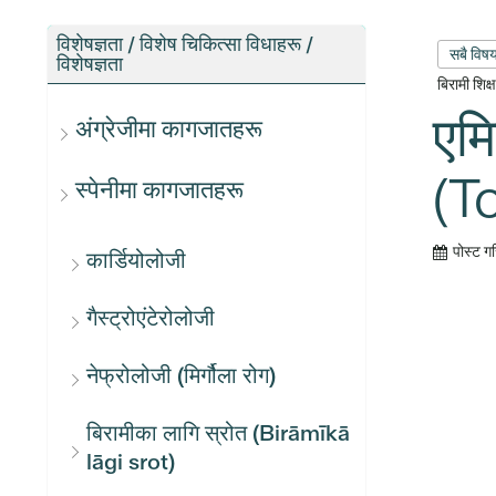
विशेषज्ञता / विशेष चिकित्सा विधाहरू /
सबै विष
विशेषज्ञता
बिरामी शिक
एमि
अंग्रेजीमा कागजातहरू
(T
स्पेनीमा कागजातहरू
पोस्ट ग
कार्डियोलोजी
गैस्ट्रोएंटेरोलोजी
नेफ्रोलोजी (मिर्गौला रोग)
बिरामीका लागि स्रोत (Birāmīkā
lāgi srot)