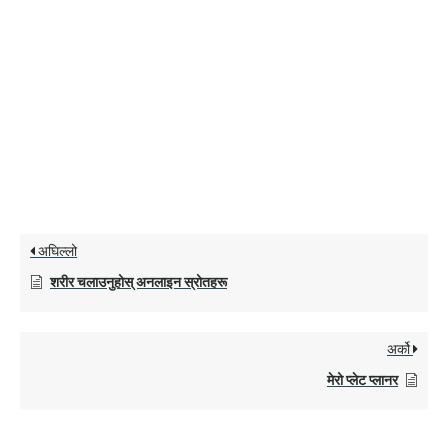
अघिल्लो
शरीर चलाउनुहोस् अनलाइन स्रोतहरू
अर्को
मेरो प्लेट प्लानर