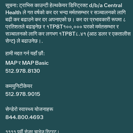
सूचना: ट्राभिस काउन्टी हेल्थकेयर डिस्ट्रिक्ट d/b/a Central
Health ले गत वर्षको कर दर भन्दा मर्मतसम्भार र सञ्चालनको लागि
बढी कर बढाउने कर दर अपनाएको छ। कर दर प्रभावकारी रूपमा ८
प्रतिशतले बढाइनेछ र १TP8T१००,००० घरको मर्मतसम्भार र
सञ्चालनको लागि कर लगभग १TP8T८.४१ (आठ डलर र एकतालीस
सेन्ट) ले बढाउनेछ।.
हामी मद्दत गर्न यहाँ छौं:
MAP र MAP Basic
512.978.8130
कमयुनिटीकेयर
512.978.9015
सेन्डेरो स्वास्थ्य योजनाहरू
844.800.4693
११११ पूर्वी सेजर चाभेज स्ट्रिट।