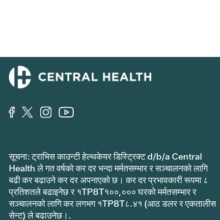
सूचना: ट्राभिस काउन्टी हेल्थकेयर डिस्ट्रिक्ट d/b/a Central
Health ले गत वर्षको कर दर भन्दा मर्मतसम्भार र सञ्चालनको लागि
बढी कर बढाउने कर दर अपनाएको छ। कर दर प्रभावकारी रूपमा ८
प्रतिशतले बढाइनेछ र १TP8T१००,००० घरको मर्मतसम्भार र
सञ्चालनको लागि कर लगभग १TP8T८.४१ (आठ डलर र एकतालीस
सेन्ट) ले बढाउनेछ।.