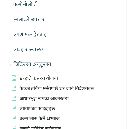
पल्मोनोलोजी
छालाको उपचार
उपशामक हेरचाह
व्यवहार स्वास्थ्य
चिकित्सा अनुकूलन
६-हप्ते कसरत योजना
पेटको हर्निया मर्मतपछि घर जाने निर्देशनहरू
आधारभूत भागका आकारहरू
व्यायामका फाइदाहरू
बक्स सास फेर्ने अभ्यास
सस्तो प्रोटिन स्रोतहरू