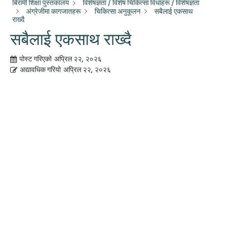
बिरामी शिक्षा पुस्तकालय
विशेषज्ञता / विशेष चिकित्सा विधाहरू / विशेषज्ञता
अंग्रेजीमा कागजातहरू
चिकित्सा अनुकूलन
सबैलाई एकसाथ
राख्दै
सबैलाई एकसाथ राख्दै
पोस्ट गरिएको
अप्रिल २२, २०२६
अद्यावधिक गरियो
अप्रिल २२, २०२६