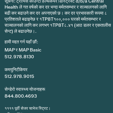
सूचना: ट्राभिस काउन्टी हेल्थकेयर डिस्ट्रिक्ट d/b/a Central
Health ले गत वर्षको कर दर भन्दा मर्मतसम्भार र सञ्चालनको लागि
बढी कर बढाउने कर दर अपनाएको छ। कर दर प्रभावकारी रूपमा ८
प्रतिशतले बढाइनेछ र १TP8T१००,००० घरको मर्मतसम्भार र
सञ्चालनको लागि कर लगभग १TP8T८.४१ (आठ डलर र एकतालीस
सेन्ट) ले बढाउनेछ।.
हामी मद्दत गर्न यहाँ छौं:
MAP र MAP Basic
512.978.8130
कमयुनिटीकेयर
512.978.9015
सेन्डेरो स्वास्थ्य योजनाहरू
844.800.4693
११११ पूर्वी सेजर चाभेज स्ट्रिट।