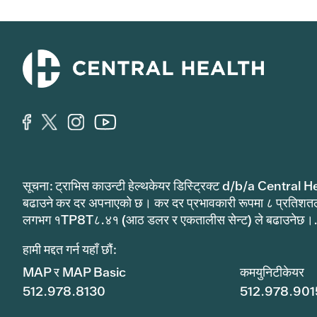
सूचना: ट्राभिस काउन्टी हेल्थकेयर डिस्ट्रिक्ट d/b/a Central He
बढाउने कर दर अपनाएको छ। कर दर प्रभावकारी रूपमा ८ प्रतिशत
लगभग १TP8T८.४१ (आठ डलर र एकतालीस सेन्ट) ले बढाउनेछ।
हामी मद्दत गर्न यहाँ छौं:
MAP र MAP Basic
कमयुनिटीकेयर
512.978.8130
512.978.901