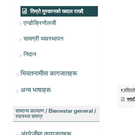
तिम्रो मुस्कानको ख्याल राख्दै
एन्डोक्रिनोलजी
सामग्री व्यवस्थापन
निदान
भियतनामीमा कागजातहरू
अन्य भाषाहरू
अघिल्ल
फ्याट
सामान्य कल्याण / Bienestar general /
स्वास्थ्य समग्र
अंग्रेजीमा कागजातहरू