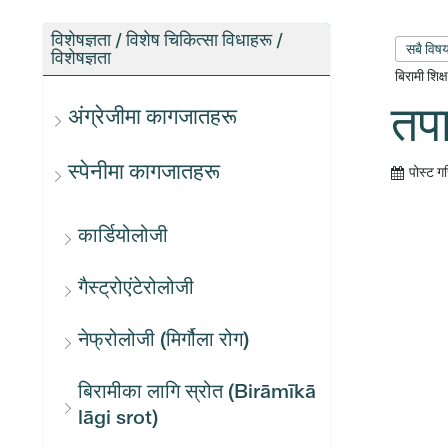
विशेषज्ञता / विशेष चिकित्सा विधाहरू /
सबै विष
विशेषज्ञता
बिरामी शिक
तपा
अंग्रेजीमा कागजातहरू
स्पेनीमा कागजातहरू
पोस्ट ग
कार्डियोलोजी
गैस्ट्रोएंटेरोलोजी
नेफ्रोलोजी (मिर्गौला रोग)
बिरामीका लागि स्रोत (Birāmīkā
lāgi srot)