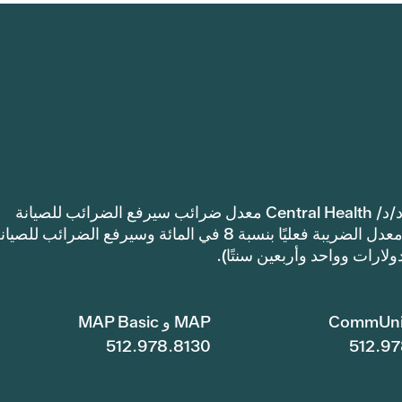
إشعار: اعتمدت مقاطعة ترافيس كاونتي للرعاية الصحية د/د/ Central Health معدل ضرائب سيرفع الضرائب للصيانة
والعمليات أكثر من معدل ضرائب العام الماضي. سيرتفع معدل الضريبة فعليًا بنسبة 8 في المائة وسيرفع الضرائب للصي
CommUni
MAP و MAP Basic
512.978.8130
512.97