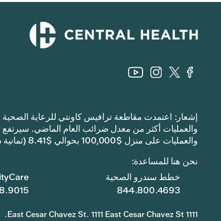
والعمليات على منزل $100,000 بحوالي $8.41 (ثمانية دولارات وواحد وأربعين سنتًا).
نحن هنا للمساعدة:
خطط سندرو الصحية
tyCare
8.9015
844.800.4693
1111 East Cesar Chavez St. 1111 East Cesar Chavez St.