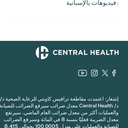
فيديوهات بالإسبانية
إشعار: اعتمدت مقاطعة ترافيس كاونتي للرعاية الصحية د/
د/ Central Health معدل ضرائب سيرفع الضرائب للصيانة
والعمليات أكثر من معدل ضرائب العام الماضي. سيرتفع
معدل الضريبة فعليًا بنسبة 8 في المائة وسيرفع الضرائب
للصيانة والعمليات على منزل $100,000 بحوالي $8.41