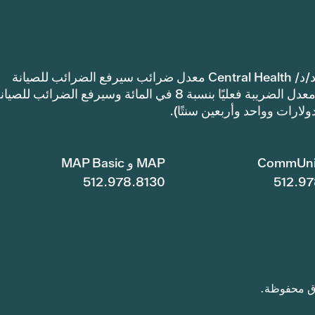
إشعار: اعتمدت مقاطعة ترافيس كاونتي للرعاية الصحية د/د/ Central Health معدل ضرائب سيرفع الضرائب للصيانة
والعمليات أكثر من معدل ضرائب العام الماضي. سيرتفع معدل الضريبة فعليًا بنسبة 8 في المائة وسيرفع الضرائب للصي
CommUni
MAP و MAP Basic
512.978.8130
512.97