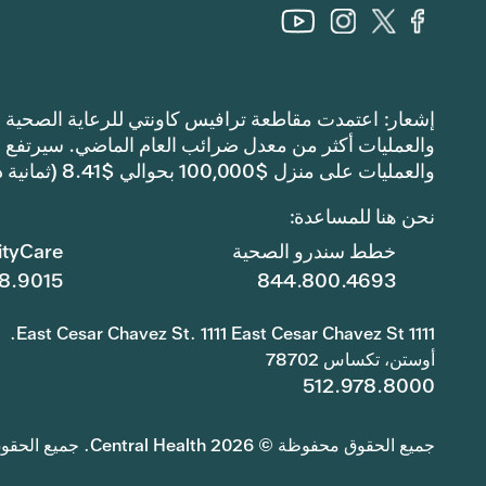
والعمليات على منزل $100,000 بحوالي $8.41 (ثمانية دولارات وواحد وأربعين سنتًا).
نحن هنا للمساعدة:
خطط سندرو الصحية
tyCare
8.9015
844.800.4693
1111 East Cesar Chavez St. 1111 East Cesar Chavez St.
أوستن، تكساس 78702
512.978.8000
جميع الحقوق محفوظة © 2026 Central Health. جميع الحقوق محفوظة.