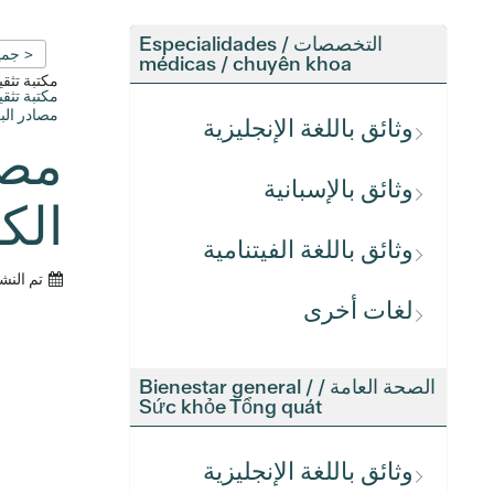
التخصصات / Especialidades
< جمي
médicas / chuyên khoa
مكتبة تث
مكتبة تث
مصادر الب
وثائق باللغة الإنجليزية
مصا
وثائق بالإسبانية
الك
وثائق باللغة الفيتنامية
تم النش
لغات أخرى
الصحة العامة / Bienestar general /
Sức khỏe Tổng quát
وثائق باللغة الإنجليزية