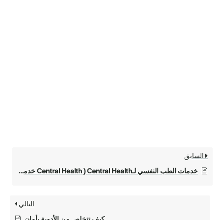
السابق
خدمات الطب النفسي لـCentral Health ( Central Health خدمات الطب النفسي)
التالي
كيف تتخلص من الأدوية بأمان