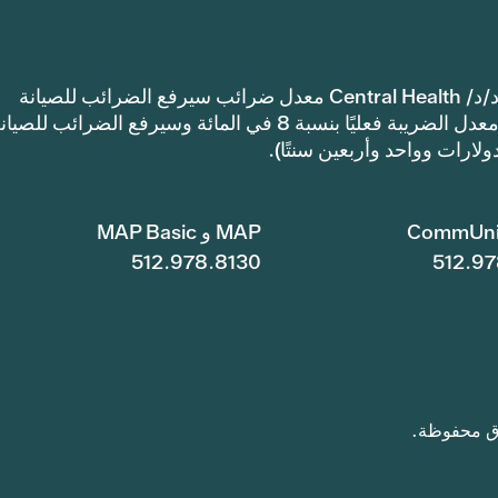
إشعار: اعتمدت مقاطعة ترافيس كاونتي للرعاية الصحية د/د/ Central Health معدل ضرائب سيرفع الضرائب للصيانة
والعمليات أكثر من معدل ضرائب العام الماضي. سيرتفع معدل الضريبة فعليًا بنسبة 8 في المائة وسيرفع الضرائب للصي
CommUni
MAP و MAP Basic
512.978.8130
512.97