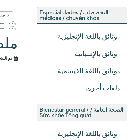
التخصصات / Especialidades
< جمي
médicas / chuyên khoa
مكتبة تث
مكتبة تث
وثائق باللغة الإنجليزية
ملص
وثائق بالإسبانية
تم النش
وثائق باللغة الفيتنامية
لغات أخرى
الصحة العامة / Bienestar general /
Sức khỏe Tổng quát
وثائق باللغة الإنجليزية