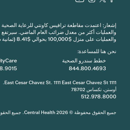
والعمليات على منزل $100,000 بحوالي $8.41 (ثمانية دولارات وواحد وأربعين سنتًا).
نحن هنا للمساعدة:
خطط سندرو الصحية
tyCare
8.9015
844.800.4693
1111 East Cesar Chavez St. 1111 East Cesar Chavez St.
أوستن، تكساس 78702
512.978.8000
جميع الحقوق محفوظة © 2026 Central Health. جميع الحقوق محفوظة.