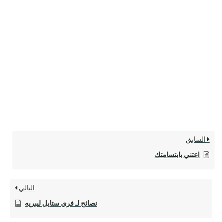
السابق
اعتني بابتسامتك
التالي
نصائح لـ فري ستايل ليبريه