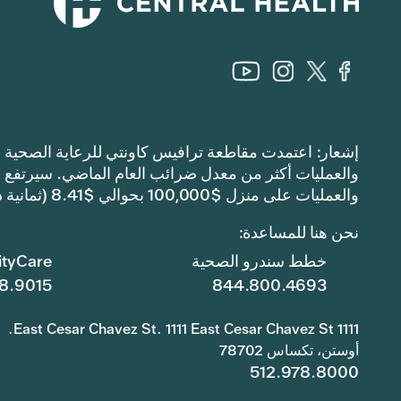
والعمليات على منزل $100,000 بحوالي $8.41 (ثمانية دولارات وواحد وأربعين سنتًا).
نحن هنا للمساعدة:
خطط سندرو الصحية
tyCare
8.9015
844.800.4693
1111 East Cesar Chavez St. 1111 East Cesar Chavez St.
أوستن، تكساس 78702
512.978.8000