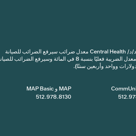
إشعار: اعتمدت مقاطعة ترافيس كاونتي للرعاية الصحية د/د/ Central Health معدل ضرائب سيرفع الضرائب للصيانة
والعمليات أكثر من معدل ضرائب العام الماضي. سيرتفع معدل الضريبة فعليًا بنسبة 8 في المائة وسيرفع الضرائب للصي
CommUni
MAP و MAP Basic
512.978.8130
512.97