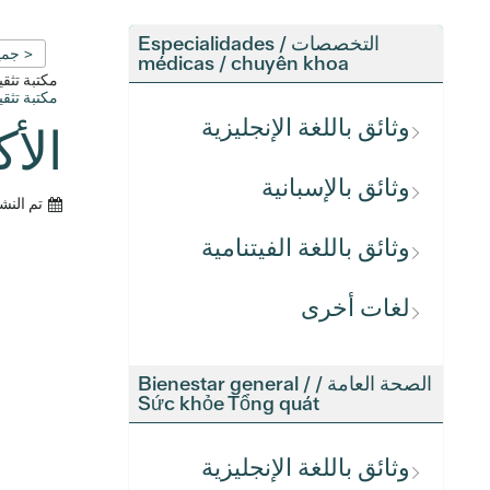
التخصصات / Especialidades
< جمي
médicas / chuyên khoa
مكتبة تث
مكتبة تث
وثائق باللغة الإنجليزية
الأ
وثائق بالإسبانية
تم النش
وثائق باللغة الفيتنامية
لغات أخرى
الصحة العامة / Bienestar general /
Sức khỏe Tổng quát
وثائق باللغة الإنجليزية