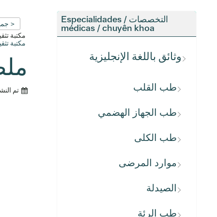
التخصصات / Especialidades
< جمي
médicas / chuyên khoa
مكتبة تث
مكتبة تث
وثائق باللغة الإنجليزية
ملص
طب القلب
تم النش
طب الجهاز الهضمي
طب الكلى
موارد المرضى
الصيدلة
طب الرئة