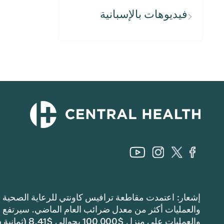
فيديوهات بالإسبانية
والعمليات على منزل $100,000 بحوالي $8.41 (ثمانية دولارات وواحد وأربعين سنتًا).