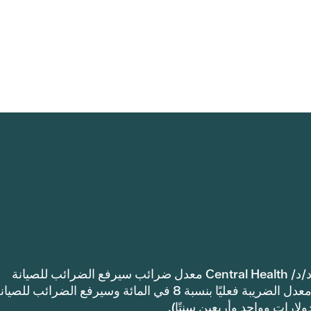
إشعار: اعتمدت مقاطعة ترافيس كاونتي للرعاية الصحية د/د/ Central Health معدل ضرائب سيرفع الضرائب للصيانة
والعمليات أكثر من معدل ضرائب العام الماضي. سيرتفع معدل الضريبة فعليًا بنسبة 8 في المائة وسيرفع الضرائب للصي