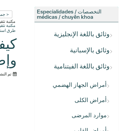
التخصصات / Especialidades
< جمي
médicas / chuyên khoa
مكتبة تث
مكتبة تث
طرق استكش
وثائق باللغة الإنجليزية
كيف
وثائق بالإسبانية
وإص
وثائق باللغة الفيتنامية
تم النش
أمراض الجهاز الهضمي
أمراض الكلى
موارد المرضى
أمراض القلب