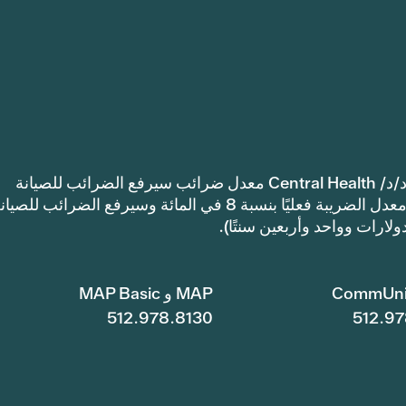
إشعار: اعتمدت مقاطعة ترافيس كاونتي للرعاية الصحية د/د/ Central Health معدل ضرائب سيرفع الضرائب للصيانة
والعمليات أكثر من معدل ضرائب العام الماضي. سيرتفع معدل الضريبة فعليًا بنسبة 8 في المائة وسيرفع الضرائب للصي
CommUni
MAP و MAP Basic
512.978.8130
512.97