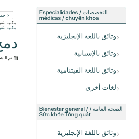
التخصصات / Especialidades
< جمي
médicas / chuyên khoa
مكتبة تث
مكتبة تث
وثائق باللغة الإنجليزية
دمج كل ش
وثائق بالإسبانية
تم النش
وثائق باللغة الفيتنامية
لغات أخرى
الصحة العامة / Bienestar general /
Sức khỏe Tổng quát
وثائق باللغة الإنجليزية