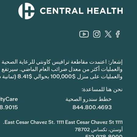
والعمليات على منزل $100,000 بحوالي $8.41 (ثمانية دولارات وواحد وأربعين سنتًا).
نحن هنا للمساعدة:
خطط سندرو الصحية
tyCare
8.9015
844.800.4693
1111 East Cesar Chavez St. 1111 East Cesar Chavez St.
أوستن، تكساس 78702
512.978.8000