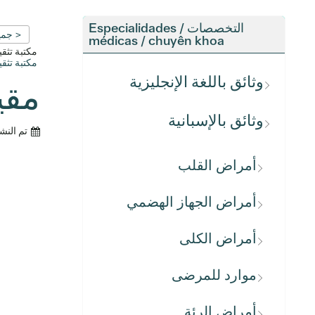
التخصصات / Especialidades
< جمي
médicas / chuyên khoa
مكتبة تث
مكتبة تث
وثائق باللغة الإنجليزية
مقياس 
وثائق بالإسبانية
تم النش
أمراض القلب
أمراض الجهاز الهضمي
أمراض الكلى
موارد للمرضى
أمراض الرئة