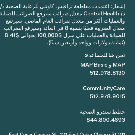
إشعار: اعتمدت مقاطعة ترافيس كاونتي للرعاية الصحية د/
د/ Central Health معدل ضرائب سيرفع الضرائب للصيانة
والعمليات أكثر من معدل ضرائب العام الماضي. سيرتفع
معدل الضريبة فعليًا بنسبة 8 في المائة وسيرفع الضرائب
للصيانة والعمليات على منزل $100,000 بحوالي $8.41
(ثمانية دولارات وواحد وأربعين سنتًا).
نحن هنا للمساعدة:
MAP و MAP Basic
512.978.8130
CommUnityCare
512.978.9015
خطط سندرو الصحية
844.800.4693
1111 East Cesar Chavez St. 1111 East Cesar Chavez St.