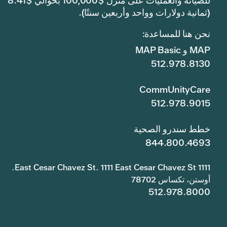
للصيانة والعمليات على منزل $100,000 بحوالي $8.41
(ثمانية دولارات وواحد وأربعين سنتًا).
نحن هنا للمساعدة:
MAP و MAP Basic
512.978.8130
CommUnityCare
512.978.9015
خطط سندرو الصحية
844.800.4693
1111 East Cesar Chavez St. 1111 East Cesar Chavez St.
أوستن، تكساس 78702
512.978.8000