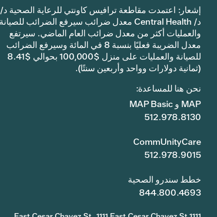
إشعار: اعتمدت مقاطعة ترافيس كاونتي للرعاية الصحية د/
د/ Central Health معدل ضرائب سيرفع الضرائب للصيانة
والعمليات أكثر من معدل ضرائب العام الماضي. سيرتفع
معدل الضريبة فعليًا بنسبة 8 في المائة وسيرفع الضرائب
للصيانة والعمليات على منزل $100,000 بحوالي $8.41
(ثمانية دولارات وواحد وأربعين سنتًا).
نحن هنا للمساعدة:
MAP و MAP Basic
512.978.8130
CommUnityCare
512.978.9015
خطط سندرو الصحية
844.800.4693
1111 East Cesar Chavez St. 1111 East Cesar Chavez St.