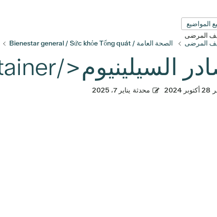
ع المواضيع
قيف المرضى
قيف المرضى
الصحة العامة / Bienestar general / Sức khỏe Tổng quát
السيلينيوم</trp-post-container
ر
28 أكتوبر 2024
محدثة
يناير 7، 2025