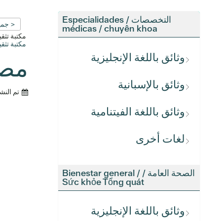
التخصصات / Especialidades
< جمي
médicas / chuyên khoa
مكتبة تث
مكتبة تث
وثائق باللغة الإنجليزية
مصادر 
وثائق بالإسبانية
تم النش
وثائق باللغة الفيتنامية
لغات أخرى
الصحة العامة / Bienestar general /
Sức khỏe Tổng quát
وثائق باللغة الإنجليزية