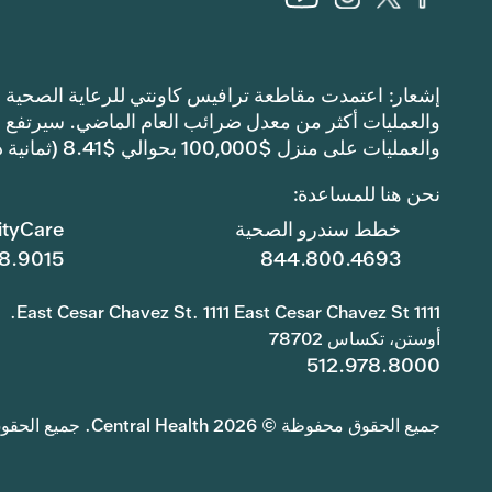
والعمليات على منزل $100,000 بحوالي $8.41 (ثمانية دولارات وواحد وأربعين سنتًا).
نحن هنا للمساعدة:
خطط سندرو الصحية
tyCare
8.9015
844.800.4693
1111 East Cesar Chavez St. 1111 East Cesar Chavez St.
أوستن، تكساس 78702
512.978.8000
جميع الحقوق محفوظة © 2026 Central Health. جميع الحقوق محفوظة.