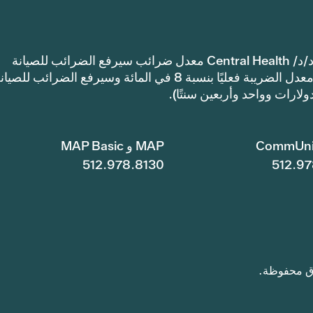
إشعار: اعتمدت مقاطعة ترافيس كاونتي للرعاية الصحية د/د/ Central Health معدل ضرائب سيرفع الضرائب للصيانة
والعمليات أكثر من معدل ضرائب العام الماضي. سيرتفع معدل الضريبة فعليًا بنسبة 8 في المائة وسيرفع الضرائب للصي
CommUni
MAP و MAP Basic
512.978.8130
512.97