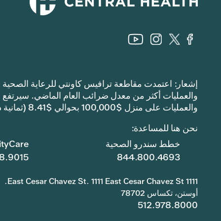
والعمليات على منزل $100,000 بحوالي $8.41 (ثمانية دولارات وواحد وأربعين سنتًا).
نحن هنا للمساعدة:
خطط سندرو الصحية
tyCare
8.9015
844.800.4693
1111 East Cesar Chavez St. 1111 East Cesar Chavez St.
أوستن، تكساس 78702
512.978.8000