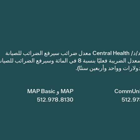
إشعار: اعتمدت مقاطعة ترافيس كاونتي للرعاية الصحية د/د/ Central Health معدل ضرائب سيرفع الضرائب للصيانة
والعمليات أكثر من معدل ضرائب العام الماضي. سيرتفع معدل الضريبة فعليًا بنسبة 8 في المائة وسيرفع الضرائب للصي
CommUni
MAP و MAP Basic
512.978.8130
512.97