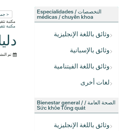
التخصصات / Especialidades
< جمي
médicas / chuyên khoa
مكتبة تث
مكتبة تث
وثائق باللغة الإنجليزية
دليل 
وثائق بالإسبانية
تم النش
وثائق باللغة الفيتنامية
لغات أخرى
الصحة العامة / Bienestar general /
Sức khỏe Tổng quát
وثائق باللغة الإنجليزية