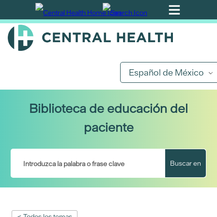
Ir
al
contenido
principal
Español de México
Biblioteca de educación del
paciente
Buscar en
< Todos los temas