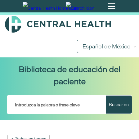
Ir
al
contenido
principal
Español de México
Biblioteca de educación del
paciente
Buscar en
< Todos los temas