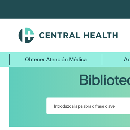
Ir
al
contenido
principal
Obtener Atención Médica
Ac
Bibliot