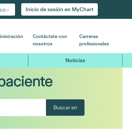
Inicio de sesión en MyChart
ico
nistración
Contáctate con
Carreras
nosotros
profesionales
Noticias
paciente
Buscar en