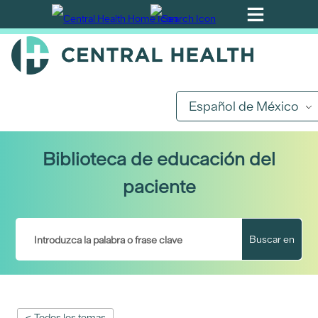
Ir
al
contenido
principal
Español de México
Biblioteca de educación del
paciente
Buscar en
< Todos los temas