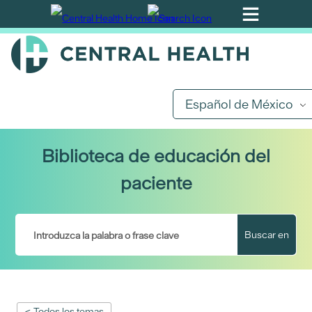
Ir
al
contenido
principal
Español de México
Biblioteca de educación del
paciente
Buscar en
< Todos los temas