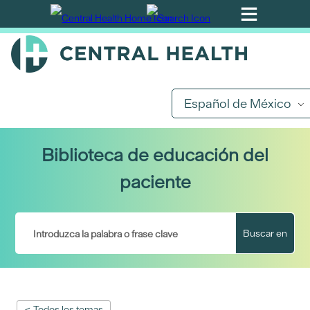
Ir
al
contenido
principal
Español de México
Biblioteca de educación del
paciente
Buscar en
< Todos los temas