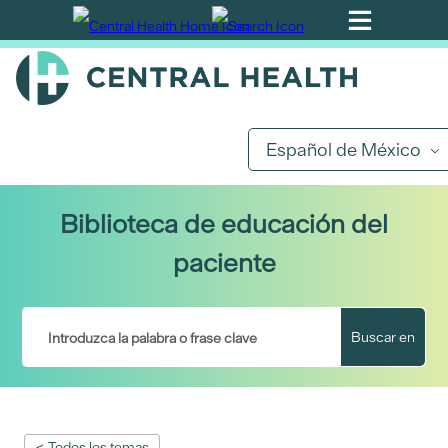
Ir
al
contenido
principal
Español de México
Biblioteca de educación del
paciente
Buscar en
< Todos los temas