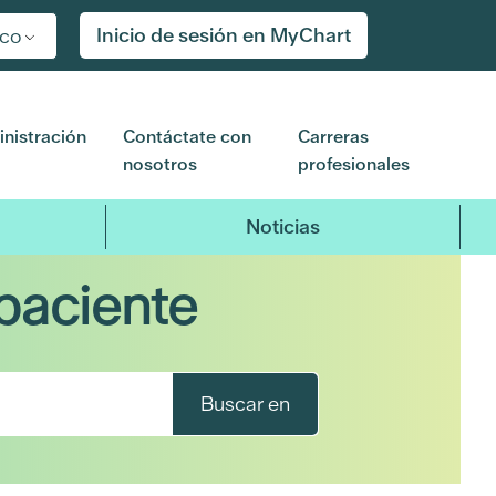
Inicio de sesión en MyChart
ico
nistración
Contáctate con
Carreras
nosotros
profesionales
Noticias
paciente
Buscar en