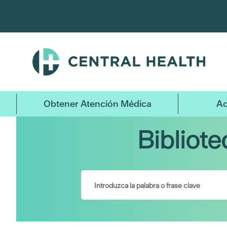
Ir
al
contenido
principal
Obtener Atención Médica
Ac
Bibliot