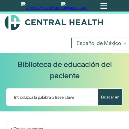
Ir
al
contenido
principal
Español de México
Biblioteca de educación del
paciente
Buscar en
< Todos los temas