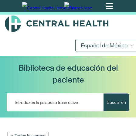
Ir
al
contenido
principal
Español de México
Biblioteca de educación del
paciente
Buscar en
< Todos los temas