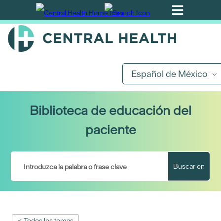
Ir
al
contenido
principal
Español de México
Biblioteca de educación del
paciente
Buscar en
< Todos los temas