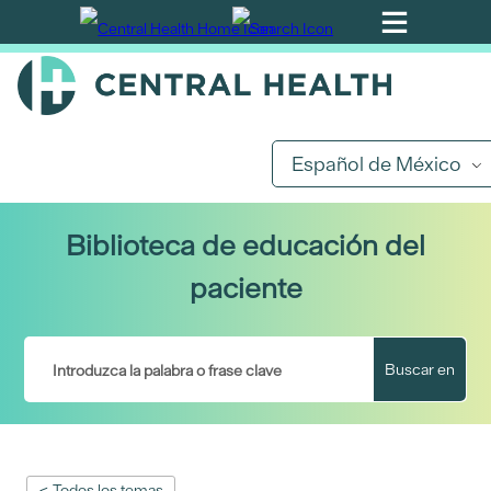
Ir
al
contenido
principal
Español de México
Biblioteca de educación del
paciente
Buscar en
< Todos los temas