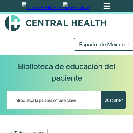
Ir
al
contenido
principal
Español de México
Biblioteca de educación del
paciente
Buscar en
< Todos los temas