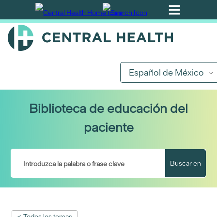
Ir
al
contenido
principal
Español de México
Biblioteca de educación del
paciente
Buscar en
< Todos los temas