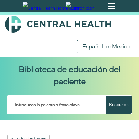
Ir
al
contenido
principal
Español de México
Biblioteca de educación del
paciente
Buscar en
< Todos los temas