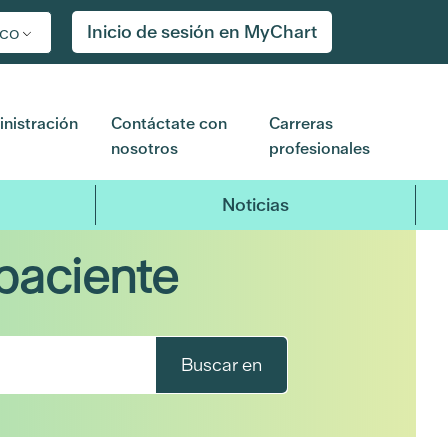
Inicio de sesión en MyChart
ico
nistración
Contáctate con
Carreras
nosotros
profesionales
Noticias
paciente
Buscar en