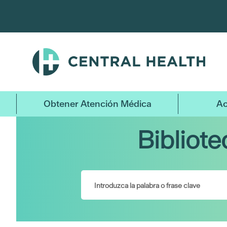
Ir
al
contenido
principal
Obtener Atención Médica
Ac
Bibliot