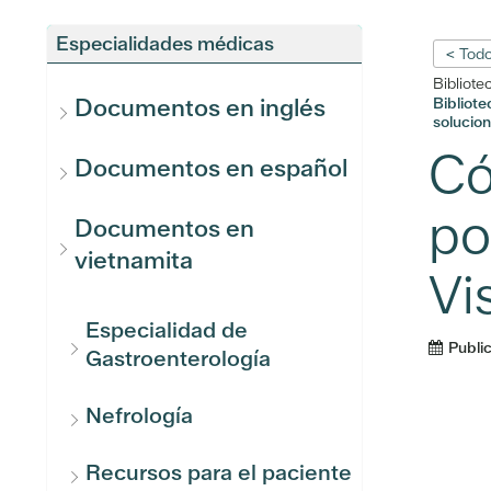
Especialidades médicas
< Todo
Bibliote
Documentos en inglés
Bibliot
solucion
Có
Documentos en español
po
Documentos en
vietnamita
Vis
Especialidad de
Publi
Gastroenterología
Nefrología
Recursos para el paciente