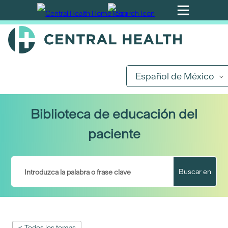
Ir
al
contenido
principal
Español de México
Biblioteca de educación del
paciente
Buscar en
< Todos los temas