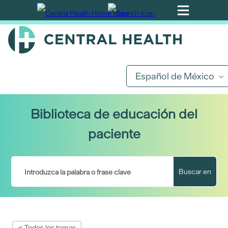
Ir
al
contenido
principal
Español de México
Biblioteca de educación del
paciente
Buscar en
< Todos los temas