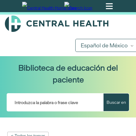
Ir
al
contenido
principal
Español de México
Biblioteca de educación del
paciente
Buscar en
< Todos los temas