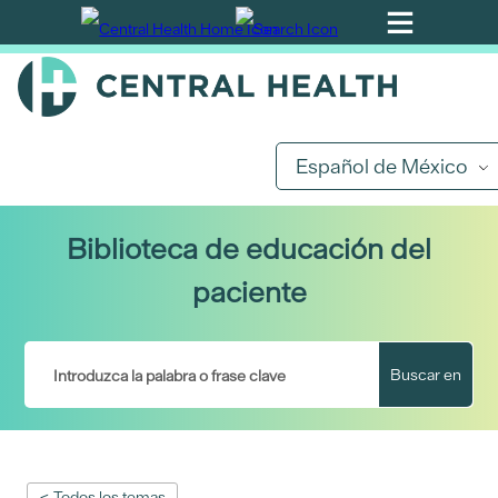
Ir
al
contenido
principal
Español de México
Biblioteca de educación del
paciente
Buscar en
< Todos los temas