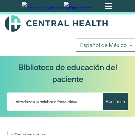
Ir
al
contenido
principal
Español de México
Biblioteca de educación del
paciente
Buscar en
< Todos los temas