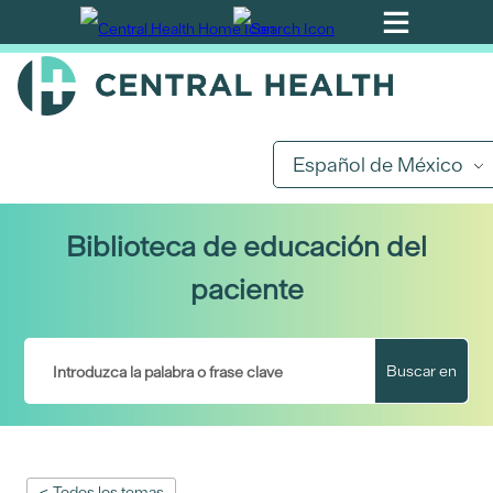
Ir
al
contenido
principal
Español de México
Biblioteca de educación del
paciente
Buscar en
< Todos los temas