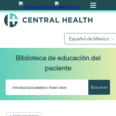
Ir
al
contenido
principal
Español de México
Biblioteca de educación del
paciente
Buscar en
< Todos los temas