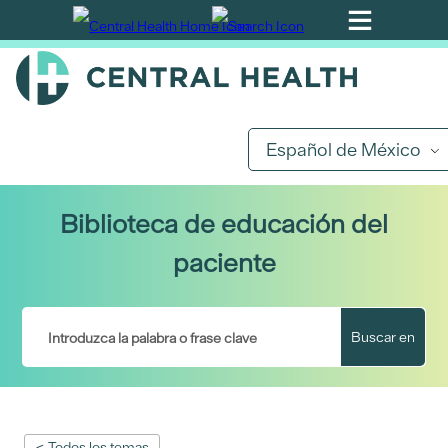
Ir
al
contenido
principal
Español de México
Biblioteca de educación del
paciente
Buscar en
< Todos los temas