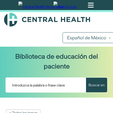
Ir
al
contenido
principal
Español de México
Biblioteca de educación del
paciente
Buscar en
< Todos los temas