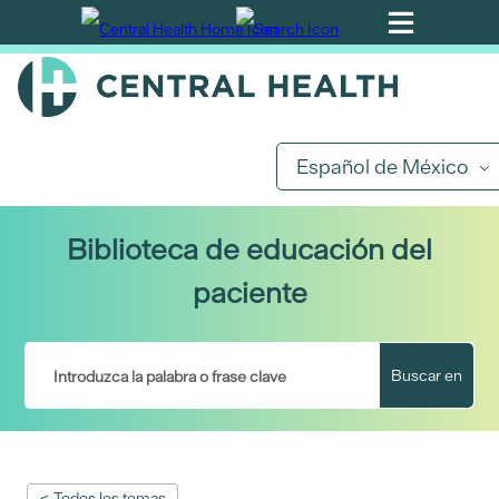
Ir
al
contenido
principal
Español de México
Biblioteca de educación del
paciente
Buscar en
< Todos los temas